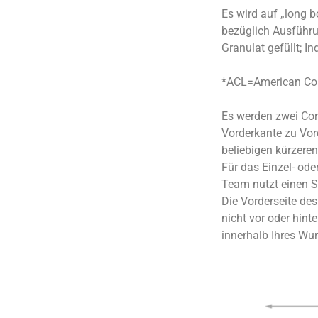
Es wird auf „long 
bezüglich Ausführu
Granulat gefüllt; I
*ACL=American Co
Es werden zwei Corn
Vorderkante zu Vord
beliebigen kürzere
Für das Einzel- od
Team nutzt einen Sa
Die Vorderseite des 
nicht vor oder hint
innerhalb Ihres Wur