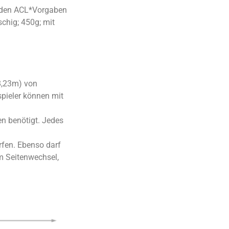
n den ACL*Vorgaben
chig; 450g; mit
8,23m) von
spieler können mit
en benötigt. Jedes
ürfen. Ebenso darf
im Seitenwechsel,