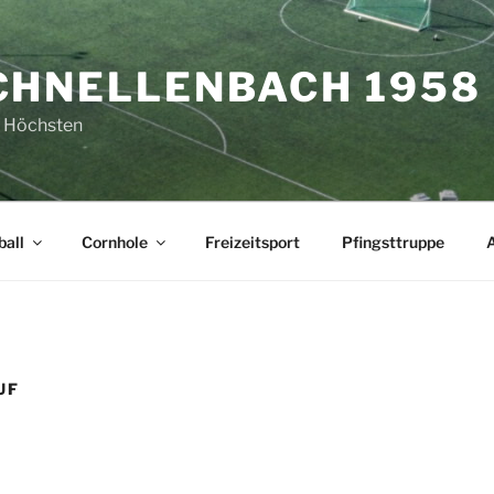
CHNELLENBACH 1958 E
 Höchsten
all
Cornhole
Freizeitsport
Pfingsttruppe
UF