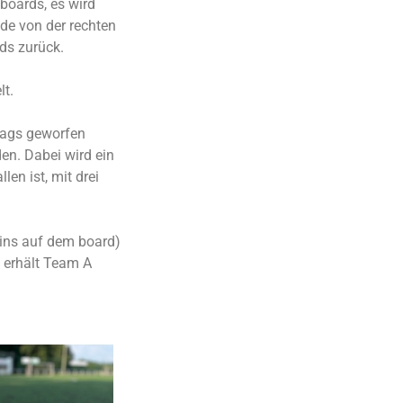
 boards, es wird
nde von der rechten
rds zurück.
lt.
 bags geworfen
en. Dabei wird ein
len ist, mit drei
eins auf dem board)
, erhält Team A