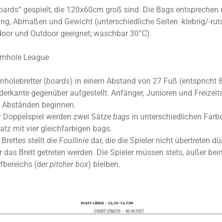
boards“ gespielt, die 120x60cm groß sind. Die Bags entspreche
ng, Abmaßen und Gewicht (unterschiedliche Seiten -klebrig/-ruts
ndoor und Outdoor geeignet; waschbar 30°C).
rnhole League
holebretter (
boards
) in einem Abstand von 27 Fuß (entspricht 
erkante gegenüber aufgestellt. Anfänger, Junioren und Freizeit
n Abständen beginnen.
er Doppelspiel werden zwei Sätze
bags
in unterschiedlichen Farb
tz mit vier gleichfarbigen bags.
Brettes stellt die
Foullinie
dar, die die Spieler nicht übertreten d
er das Brett getreten werden. Die Spieler müssen stets, außer be
fbereichs (der
pitcher box
) bleiben.