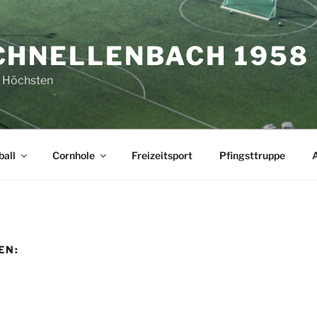
CHNELLENBACH 1958 E
 Höchsten
all
Cornhole
Freizeitsport
Pfingsttruppe
EN: