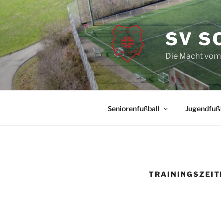
Zum
Inhalt
springen
SV S
Die Macht vom
Seniorenfußball
Jugendfußb
TRAININGSZEIT