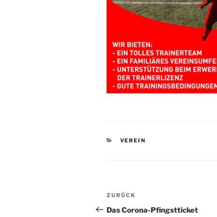
KATEGORIEN
VEREIN
Beitragsnavigation
Vorheriger
ZURÜCK
Beitrag
Das Corona-Pfingstticket