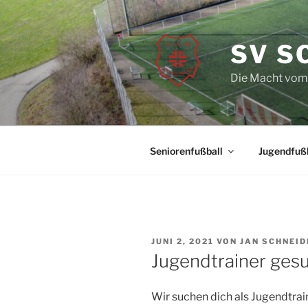
Zum
Inhalt
springen
SV S
Die Macht vom
Seniorenfußball
Jugendfußb
VERÖFFENTLICHT
JUNI 2, 2021
VON
JAN SCHNEID
AM
Jugendtrainer gesu
Wir suchen dich als Jugendtrai