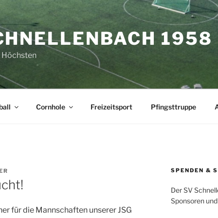
CHNELLENBACH 1958 E
 Höchsten
all
Cornhole
Freizeitsport
Pfingsttruppe
SPENDEN & 
ER
cht!
Der SV Schnell
Sponsoren und 
ner für die Mannschaften unserer JSG