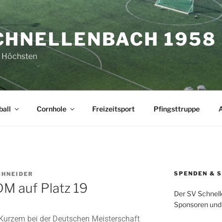
CHNELLENBACH 1958 E
 Höchsten
all
Cornhole
Freizeitsport
Pfingsttruppe
SPENDEN & 
CHNEIDER
DM auf Platz 19
Der SV Schnell
Sponsoren und 
 Kurzem bei der Deutschen Meisterschaft