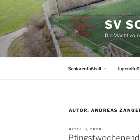
Zum
Inhalt
springen
SV S
Die Macht vom
Seniorenfußball
Jugendfußb
AUTOR:
ANDREAS ZANGE
VERÖFFENTLICHT
APRIL 3, 2020
AM
Pfingstwochenend