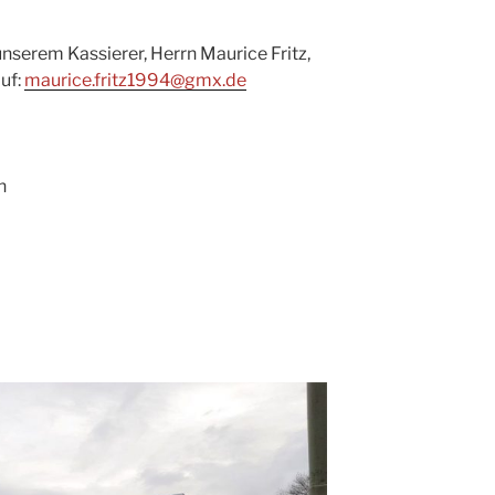
serem Kassierer, Herrn Maurice Fritz,
uf:
maurice.fritz1994@gmx.de
h