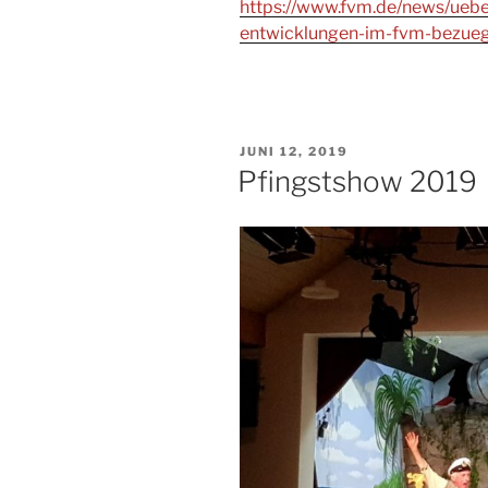
https://www.fvm.de/news/uebers
entwicklungen-im-fvm-bezuegl
VERÖFFENTLICHT
JUNI 12, 2019
AM
Pfingstshow 2019