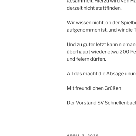
gesammelt. Hierzu wird von H
derzeit nicht stattfinden.
Wir wissen nicht, ob der Spiel
aufgenommen ist, und wir die T
Und zu guter letzt kann niema
überhaupt wieder etwa 200 Per
und feiern dürfen.
All das macht die Absage unu
Mit freundlichen Grüßen
Der Vorstand SV Schnellenbac
VERÖFFENTLICHT
APRIL 3, 2020