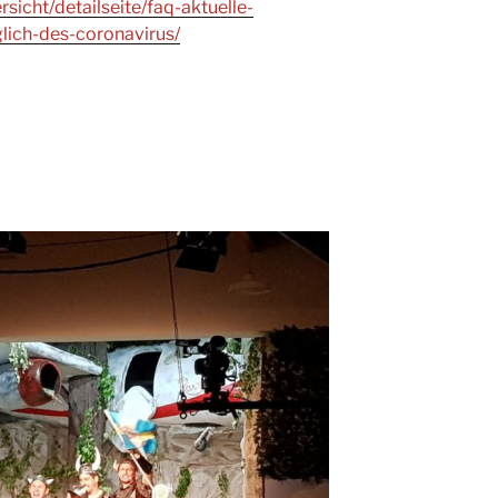
icht/detailseite/faq-aktuelle-
ich-des-coronavirus/