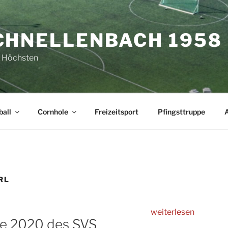
CHNELLENBACH 1958 E
 Höchsten
all
Cornhole
Freizeitsport
Pfingsttruppe
RL
„Umrüstung
weiterlesen
e 2020 des SVS
der